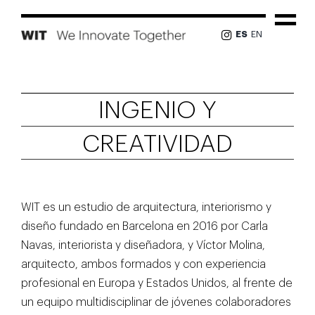
Skip
to
Tog
ES
EN
content
Nav
PROYECTOS
INGENIO Y
NOSOTROS
CREATIVIDAD
EQUIPO
WIT es un estudio de arquitectura, interiorismo y
NOTICIAS
diseño fundado en Barcelona en 2016 por Carla
Navas, interiorista y diseñadora, y Víctor Molina,
PRENSA
arquitecto, ambos formados y con experiencia
profesional en Europa y Estados Unidos, al frente de
CONTACTO
un equipo multidisciplinar de jóvenes colaboradores