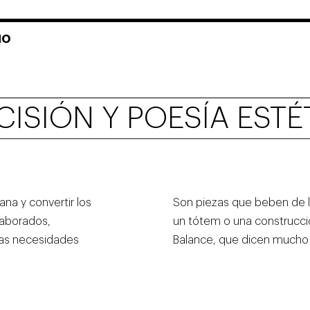
ÑO
OS
CISIÓN Y POESÍA ESTÉ
OS
ana y convertir los
Son piezas que beben de l
laborados,
un tótem o una construcció
las necesidades
Balance, que dicen mucho d