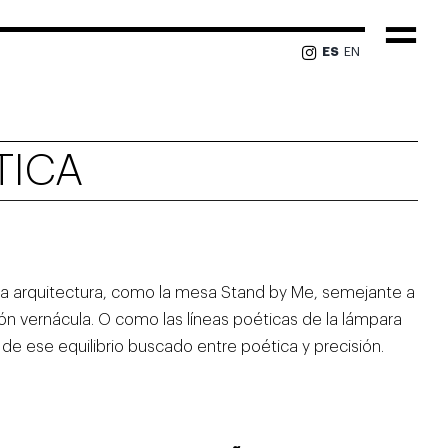
Togg
ES
EN
Navi
TICA
a arquitectura, como la mesa Stand by Me, semejante a
n vernácula. O como las líneas poéticas de la lámpara
e ese equilibrio buscado entre poética y precisión.