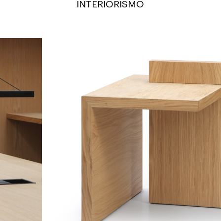
INTERIORISMO
TO
Stand by Me