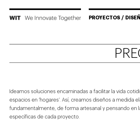
Skip
to
PROYECTOS
/
DISE
content
PROYECT
PRE
NOSOTR
EQUIPO
Ideamos soluciones encaminadas a facilitar la vida cotidi
espacios en ‘hogares’. Así, creamos diseños a medida e
fundamentalmente, de forma artesanal y pensando en 
NOTICIAS
específicas de cada proyecto.
PRENSA